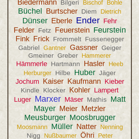
Biedermann
Bilgeri
Bischof
Bohle
Büchel
Burtscher
Diem
Dietrich
Ender
Dünser
Eberle
Fehr
Feurstein
Felder
Feuerstein
Fetz
Fink
Frick
Frommelt
Fussenegger
Gassner
Gabriel
Geiger
Gantner
Gmeiner
Greber
Hammerer
Hasler
Hämmerle
Hartmann
Heeb
Huber
Hilbe
Jäger
Herburger
Kaiser
Kaufmann
Jochum
Kieber
Kohler
Lampert
Kindle
Klocker
Marxer
Matt
Luger
Mäser
Mathis
Mayer
Meier
Metzler
Meusburger
Moosbrugger
Müller
Natter
Moosmann
Nenning
Öhri
Nigg
Nußbaumer
Peter